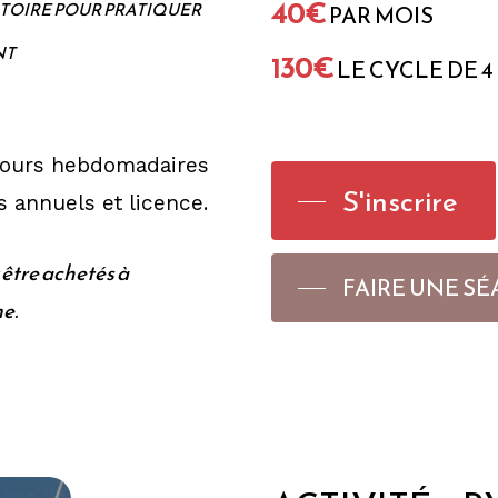
40€
TOIRE POUR PRATIQUER
PAR MOIS
NT
130€
LE CYCLE DE 4
 cours hebdomadaires
S'inscrire
s annuels et licence.
 être achetés à
FAIRE UNE SÉ
e.