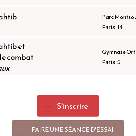
ahtib
Parc Montsou
Paris 14
htib et
Gymnase Ort
de combat
Paris 5
aux
S'inscrire
FAIRE UNE SÉANCE D'ESSAI