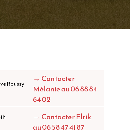
→
Contacter
ave Roussy
Mélanie au 06 88 84
64 02
→
Contacter Elrik
eth
au 06 58 47 41 87