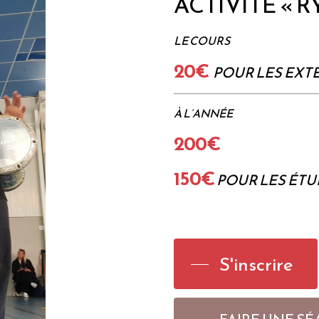
ACTIVITÉ « 
LE COURS
20€
POUR LES EXT
À L’ANNÉE
200€
150€
POUR LES ÉT
S'inscrire