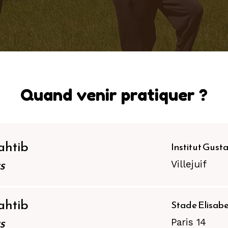
Quand venir pratiquer ?
ahtib
Institut Gust
s
Villejuif
ahtib
Stade Elisab
s
Paris 14